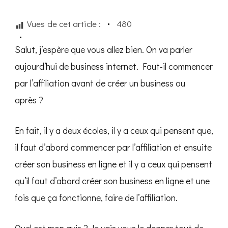
il
commencer
Vues de cet article :
480
par
l’affiliation
ou
Salut, j’espère que vous allez bien. On va parler
le
business
aujourd’hui de business internet. Faut-il commencer
en
ligne
par l’affiliation avant de créer un business ou
?
après ?
En fait, il y a deux écoles, il y a ceux qui pensent que,
il faut d’abord commencer par l’affiliation et ensuite
créer son business en ligne et il y a ceux qui pensent
qu’il faut d’abord créer son business en ligne et une
fois que ça fonctionne, faire de l’affiliation.