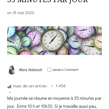
on
31 mai 2020
on
Leave a Comment
Nina Habault
POURQUOI
TU
NE
Vues de cet article :
1 458
DOIS
PAS
TRAVAILLER
Ma journée se résume en moyenne à 35 minutes par
PLUS
DE
jour. Entre 10 h et 10h35. Si je travaille aussi peu,
35