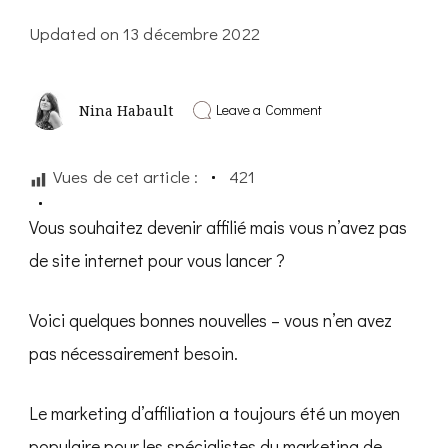
Updated on
13 décembre 2022
on
Leave a Comment
Nina Habault
Comment
faire
du
Vues de cet article :
421
marketing
d’affiliation
sans
Vous souhaitez devenir affilié mais vous n’avez pas
site
Web
de site internet pour vous lancer ?
Voici quelques bonnes nouvelles – vous n’en avez
pas nécessairement besoin.
Le marketing d’affiliation a toujours été un moyen
populaire pour les spécialistes du marketing de