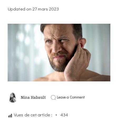
Updated on
27 mars 2023
on
Leave a Comment
Nina Habault
Exercice
d’une
minute
Vues de cet article :
434
pour