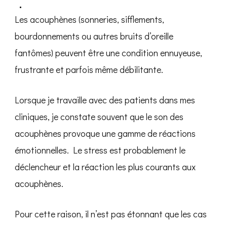
réduire
le
Les acouphènes (sonneries, sifflements,
stress
lié
bourdonnements ou autres bruits d’oreille
aux
acouphènes
fantômes) peuvent être une condition ennuyeuse,
frustrante et parfois même débilitante.
Lorsque je travaille avec des patients dans mes
cliniques, je constate souvent que le son des
acouphènes provoque une gamme de réactions
émotionnelles. Le stress est probablement le
déclencheur et la réaction les plus courants aux
acouphènes.
Pour cette raison, il n’est pas étonnant que les cas